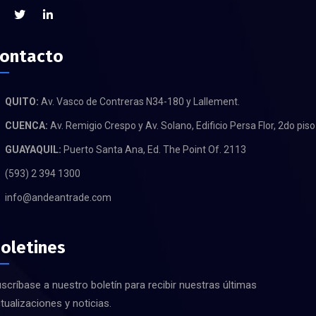
ontacto
QUITO:
Av. Vasco de Contreras N34-180 y Lallement.
CUENCA:
Av. Remigio Crespo y Av. Solano, Edificio Persa Flor, 2do piso
GUAYAQUIL:
Puerto Santa Ana, Ed. The Point Of. 2113
(593) 2 394 1300
info@andeantrade.com
oletines
scríbase a nuestro boletín para recibir nuestras últimas
tualizaciones y noticias.