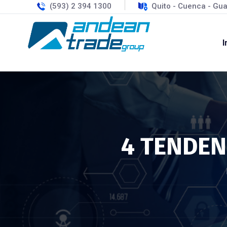
(593) 2 394 1300
Quito - Cuenca - Gua
I
4 TENDEN