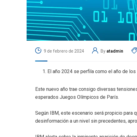
9 de febrero de 2024
By
atadmin
El año 2024 se perfila como el año de lo
Este nuevo año trae consigo diversas tensiones
esperados Juegos Olímpicos de París.
Según IBM, este escenario será propicio para 
desinformación a un nivel sin precedentes, apro
IBM alerta sobre la inminente aparición de dee