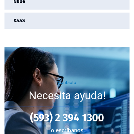
Nube
XaaS
Contacto
Necesita ayuda!
(593) 2 394 1300
o escríbanos