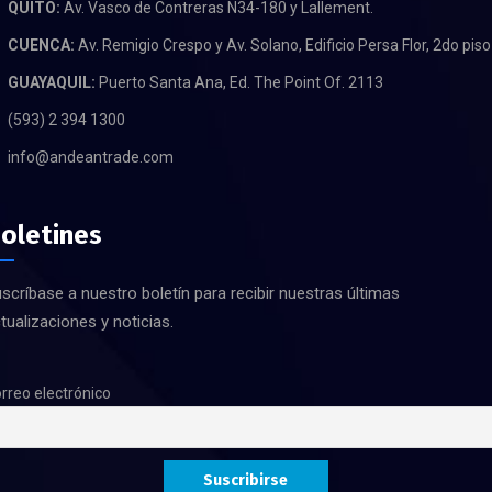
QUITO:
Av. Vasco de Contreras N34-180 y Lallement.
CUENCA:
Av. Remigio Crespo y Av. Solano, Edificio Persa Flor, 2do piso
GUAYAQUIL:
Puerto Santa Ana, Ed. The Point Of. 2113
(593) 2 394 1300
info@andeantrade.com
oletines
scríbase a nuestro boletín para recibir nuestras últimas
tualizaciones y noticias.
rreo electrónico